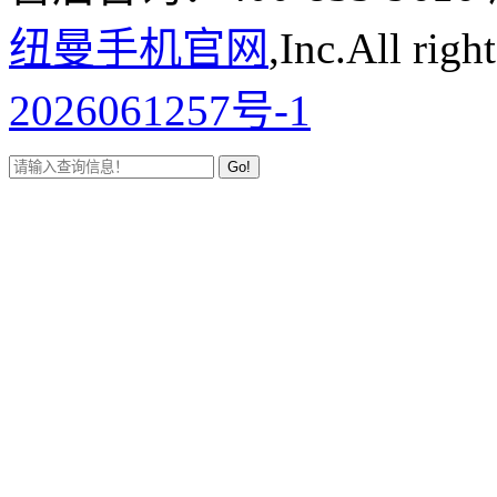
13501397968 加盟代理：1
售后咨询：400-835-9
纽曼手机官网
,Inc.All righ
2026061257号-1
Go!