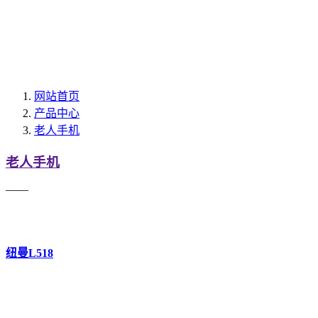
网站首页
产品中心
老人手机
老人手机
——
纽曼L518