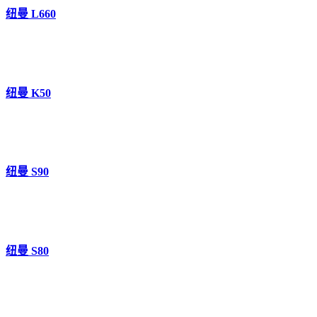
纽曼 L660
纽曼 K50
纽曼 S90
纽曼 S80