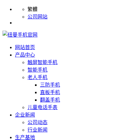
繁體
公司网站
网站首页
产品中心
触屏智能手机
智能手机
老人手机
三防手机
直板手机
翻盖手机
儿童电话手表
企业新闻
公司动态
行业新闻
生产基地