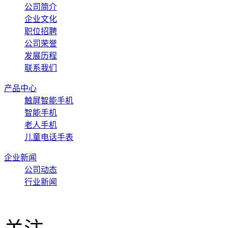
公司简介
企业文化
职位招聘
公司荣誉
发展历程
联系我们
产品中心
触屏智能手机
智能手机
老人手机
儿童电话手表
企业新闻
公司动态
行业新闻