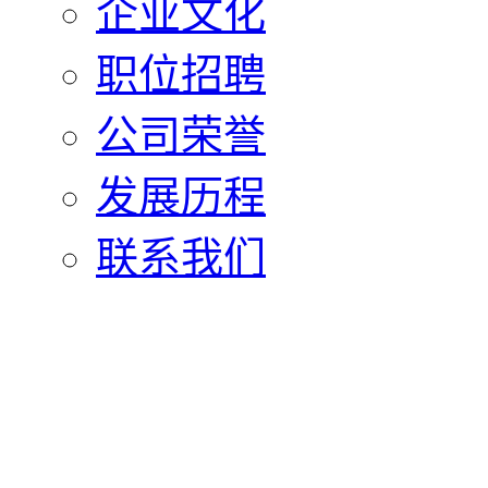
企业文化
职位招聘
公司荣誉
发展历程
联系我们