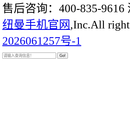
售后咨询：400-835-9
纽曼手机官网
,Inc.All righ
2026061257号-1
Go!