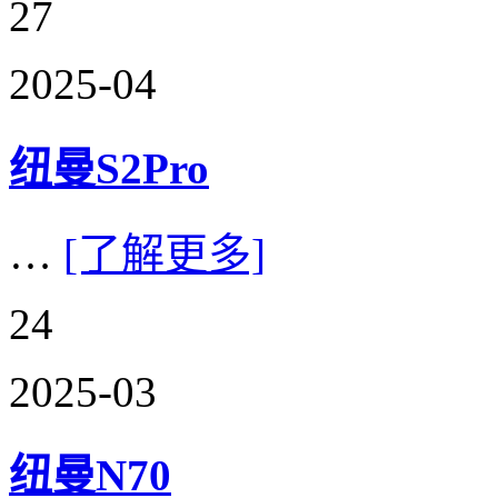
27
2025-04
纽曼S2Pro
…
[了解更多]
24
2025-03
纽曼N70