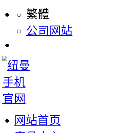
繁體
公司网站
网站首页