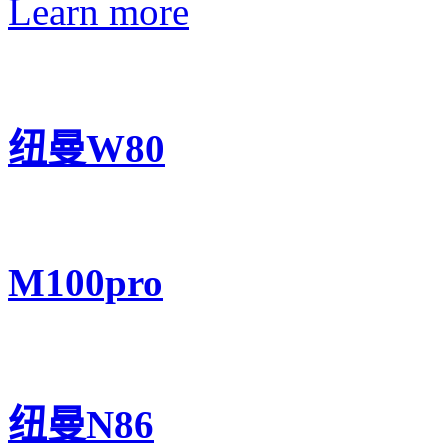
Learn more
纽曼W80
M100pro
纽曼N86