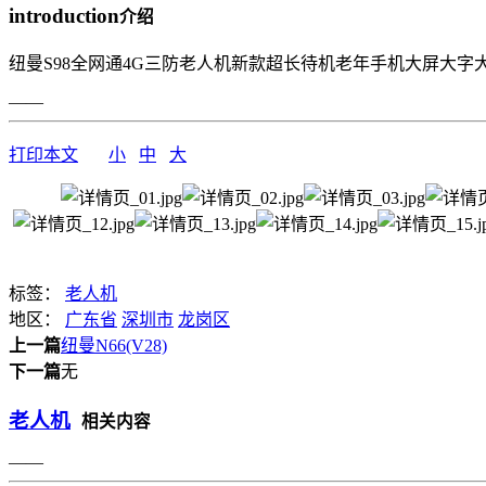
introduction
介绍
纽曼S98全网通4G三防老人机新款超长待机老年手机大屏大
——
打印本文
小
中
大
标签：
老人机
地区：
广东省
深圳市
龙岗区
上一篇
纽曼N66(V28)
下一篇
无
老人机
相关内容
——