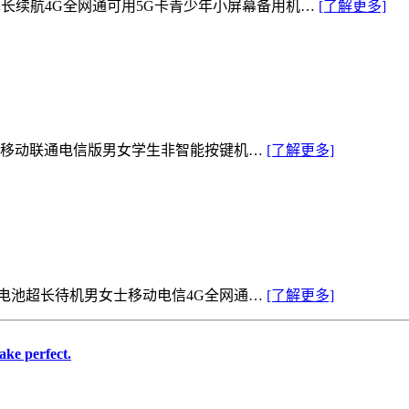
薄长续航4G全网通可用5G卡青少年小屏幕备用机…
[了解更多]
网通移动联通电信版男女学生非智能按键机…
[了解更多]
大电池超长待机男女士移动电信4G全网通…
[了解更多]
ke perfect.