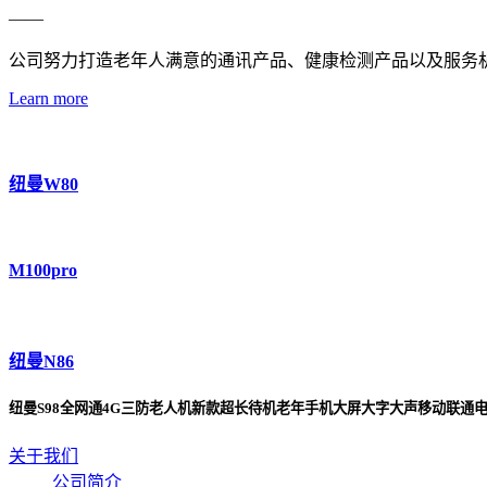
——
公司努力打造老年人满意的通讯产品、健康检测产品以及服务
Learn more
纽曼W80
M100pro
纽曼N86
纽曼S98全网通4G三防老人机新款超长待机老年手机大屏大字大声移动联通
关于我们
公司简介