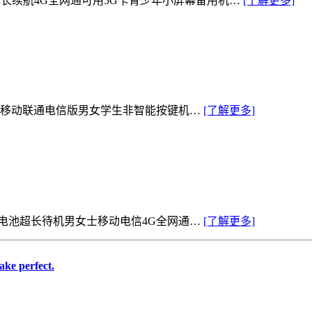
薄长续航4G全网通可用5G卡青少年小屏幕备用机…
[了解更多]
网通移动联通电信版男女学生非智能按键机…
[了解更多]
大电池超长待机男女士移动电信4G全网通…
[了解更多]
ke perfect.