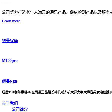
——
公司努力打造老年人满意的通讯产品、健康检测产品以及服务
Learn more
纽曼W80
M100pro
纽曼N86
纽曼T68老年手机4G全网通正品超长待机老人机大屏大字大声音男女电信版
关于我们
公司简介