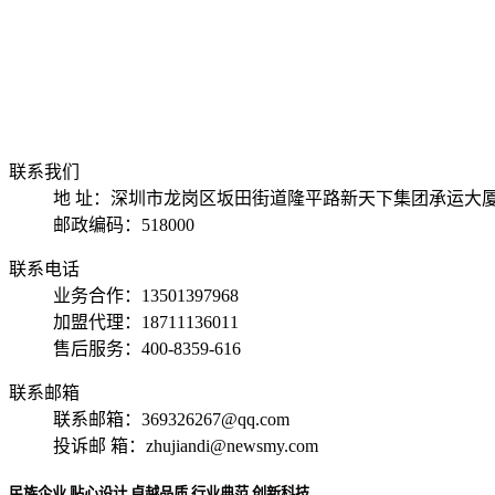
联系我们
地 址：深圳市龙岗区坂田街道隆平路新天下集团承运大厦3
邮政编码：518000
联系电话
业务合作：13501397968
加盟代理：18711136011
售后服务：400-8359-616
联系邮箱
联系邮箱：369326267@qq.com
投诉邮 箱：zhujiandi@newsmy.com
民族企业 贴心设计 卓越品质 行业典范 创新科技