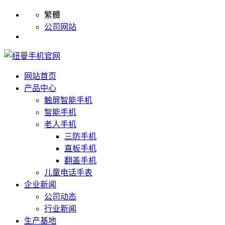
繁體
公司网站
网站首页
产品中心
触屏智能手机
智能手机
老人手机
三防手机
直板手机
翻盖手机
儿童电话手表
企业新闻
公司动态
行业新闻
生产基地