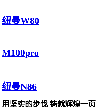
纽曼W80
M100pro
纽曼N86
用坚实的步伐 铸就辉煌一页