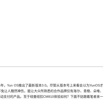
年，Yun OS推出了最新版本3.0。尽管从版本号上来看会以为YunOS才
，不免让人黯然神伤，能让大众所熟悉的合作品牌仅有海尔、青橙、朵唯、
打移动支付的产品。至于纽曼纽扣CM810体验如何？下面不妨跟着笔者来一