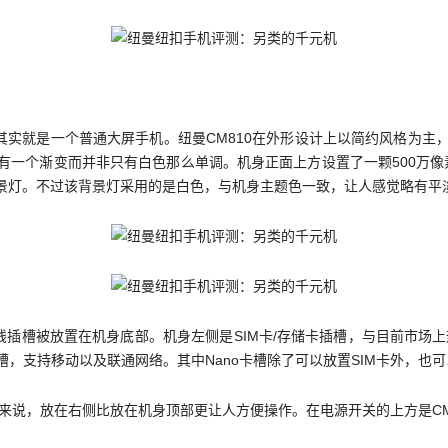
其实就是一个普通大屏手机。纽曼CM810在外形设计上以简约风格为
个渐变而并非只有白色那么单调。机身正面上方设置了一颗500万像素摄像
景灯。不过该背景灯采用的是白色，与机身主题色一致，让人感觉略有平
据线插槽被放置在机身底部。机身左侧是SIM卡/存储卡插槽，与目前市场
，支持移动以及联通网络。其中Nano卡槽除了可以放置SIM卡外，也可以放
机来说，放在右侧比放在机身顶部更让人方便操作。在电源开关的上方是CM