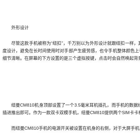
外形设计
尽管这款手机被称为“纽扣”，千万别以为外形设计就跟纽扣一样，
度设计，避免在长时间使用时对手部产生疲劳感，也令手机整体颜色上有一
细节清晰。在屏幕的下方设置的是三个虚拟按键，点击时会自然唤起背
纽曼CM810机身顶部设置了一个3.5毫米耳机插孔，而手机的数
插进推出即可。作为一款双卡双模手机，纽曼CM810提供两个SIM卡卡槽
而纽曼CM810手机的电源开关被设置在机身的右侧，对于大屏手