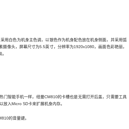
主，采用白色为机身主色调，以银色作为机身配色放在机身侧面，并采用弧
头，屏幕尺寸为5.5英寸，分辨率为1920x1080，画面色彩艳丽，
淡。
上热门智能手机一样，纽曼CM810的卡槽也是无需打开后盖，只需要工具
入Micro SD卡来扩展机身内存。
810的音量键。