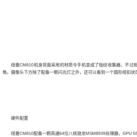
纽曼CM810机身背面采用的材质令手机变成了指纹收集器，不过相
角。摄像头下方除了配备一颗闪光灯之外，还可以看到一个圆形纽扣状
硬件配置
纽曼CM810配备一颗高通64位八核骁龙MSM8939处理器，GPU