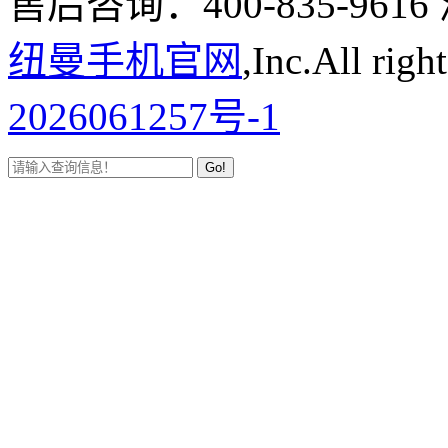
售后咨询：400-835-9
纽曼手机官网
,Inc.All righ
2026061257号-1
Go!