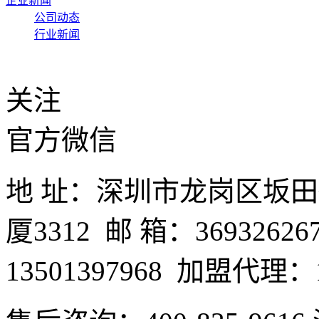
企业新闻
公司动态
行业新闻
关注
官方微信
地 址：深圳市龙岗区坂
厦3312 邮 箱：3693262
13501397968 加盟代理：1